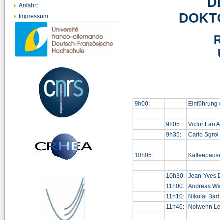
D
Anfahrt
DOKT
Impressum
9h00:
Einführung
9h05:
Victor Fan A
9h35:
Carlo Sgroi
10h05:
Kaffeepaus
10h30:
Jean-Yves 
11h00:
Andreas Wie
11h10:
Nikolai Bart
11h40:
Nolwenn Le