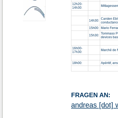
12h20-
Mittagesse
14h30:
Carsten Ebl
14h30:
conductanc
15h00:
Mario Ferra
Tommaso Pre
15h30:
devices bas
16h00-
Marché de 
17h30:
18h00:
Apéritif, a
FRAGEN AN:
andreas [dot] 